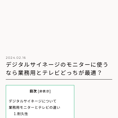
2024.02.16
デ
ジ
タ
ル
サ
イ
ネ
ー
ジ
の
モ
ニ
タ
ー
に
使
う
な
ら
業
務
用
と
テ
レ
ビ
ど
っ
ち
が
最
適
？
目次
[
非表示
]
デジタルサイネージについて
業務用モニターとテレビの違い
1.耐久性