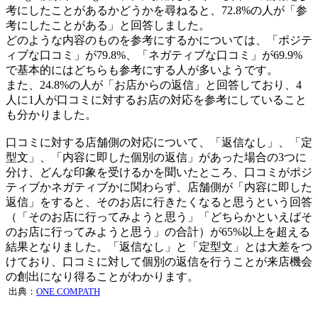
考にしたことがあるかどうかを尋ねると、72.8%の人が「参
考にしたことがある」と回答しました。
どのような内容のものを参考にするかについては、「ポジテ
ィブな口コミ」が79.8%、「ネガティブな口コミ」が69.9%
で基本的にはどちらも参考にする人が多いようです。
また、24.8%の人が「お店からの返信」と回答しており、4
人に1人が口コミに対するお店の対応を参考にしていること
も分かりました。
口コミに対する店舗側の対応について、「返信なし」、「定
型文」、「内容に即した個別の返信」があった場合の3つに
分け、どんな印象を受けるかを聞いたところ、口コミがポジ
ティブかネガティブかに関わらず、店舗側が「内容に即した
返信」をすると、そのお店に行きたくなると思うという回答
（「そのお店に行ってみようと思う」「どちらかといえばそ
のお店に行ってみようと思う」の合計）が65%以上を超える
結果となりました。「返信なし」と「定型文」とは大差をつ
けており、口コミに対して個別の返信を行うことが来店機会
の創出になり得ることがわかります。
出典：
ONE COMPATH