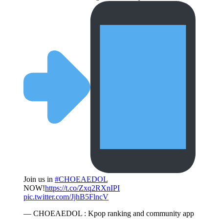
Join us in
#CHOEAEDOL
NOW!
https://t.co/Zxq2RXnIPI
pic.twitter.com/JjhB5FlncV
— CHOEAEDOL : Kpop ranking and community app