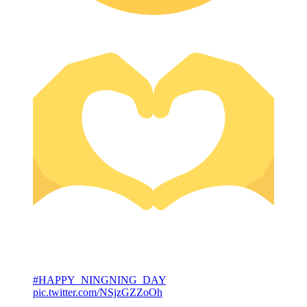
#HAPPY_NINGNING_DAY
pic.twitter.com/NSjzGZZoOh