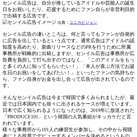
センイル広告は、自分が推しているアイドルや芸能人の誕生
日をお祝いしたり、応援するためにファン自らが非営利目的
で出稿する広告です。
出典：
ユニカビジョン
センイル広告の凄いところは、何と言ってもファンが自発的
に広告を出しているという点です。通常広告はアイドルの認
知度を高めたり、新曲リリースなどのPRを行うために所属
事務所が戦略的に出稿しますが、センイル広告は事務所が広
告費を負担して打ち出すのではなく、「このアイドルをもっ
と多くの人に知ってもらいたい！」「本人が喜ぶ方法でお誕
生日のお祝いをしてあげたい！」といったファンの気持ちか
ら、ファン自身がお金を出し合って広告が出されているので
す。
そんなセンイル広告は今まで韓国で多くみられましたが、最
近では日本国内でも徐々に出されるケースが増えています。
日本で広く知られるようになったのは、2019年に放送された
「PRODUCE101」という韓国の人気番組がキッカケだと言
われています。
様々な事務所から101人の練習生が参加し、その中から視聴
者による投票でデビューするメンバーを決めるというもの