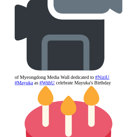
of Myeongdong Media Wall dedicated to
#NiziU
#Mayuka
as
#WithU
celebrate Mayuka's Birthday