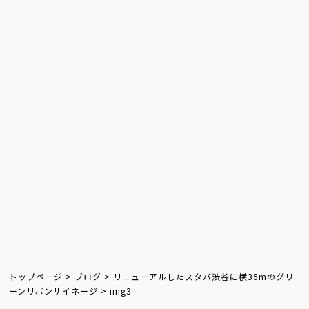
システム
デジタルサイネージ
ウインドウサイネージ
屋外サイネージ
キオスクサイネージ
お知らせ
体験レポート
飲食店
トップページ
>
ブログ
>
リニューアルしたスタバ渋谷に横35mのグリ
ーンリボンサイネージ
>
img3