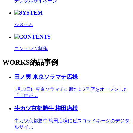
デジタルサイネージ
SYSTEM
システム
CONTENTS
コンテンツ制作
WORKS
納品事例
田ノ実 東京ソラマチ店様
5月22日に東京ソラマチに新たに2号店をオープンした
「自由が…
牛カツ京都勝牛 梅田店様
牛カツ京都勝牛 梅田店様にビスコサイネージのデジタ
ルサイ…