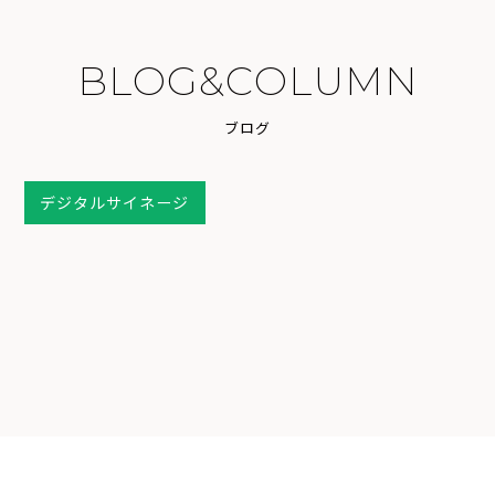
B
L
O
G
&
C
O
L
U
M
N
ブ
ロ
グ
デジタルサイネージ
2025.11.07