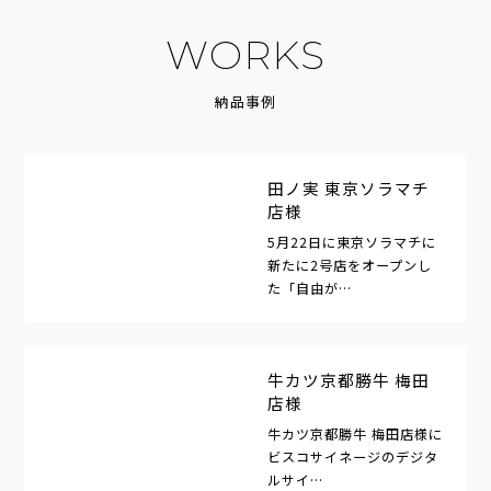
W
O
R
K
S
納
品
事
例
田ノ実 東京ソラマチ
店様
5月22日に東京ソラマチに
新たに2号店をオープンし
た「自由が…
牛カツ京都勝牛 梅田
店様
牛カツ京都勝牛 梅田店様に
ビスコサイネージのデジタ
ルサイ…