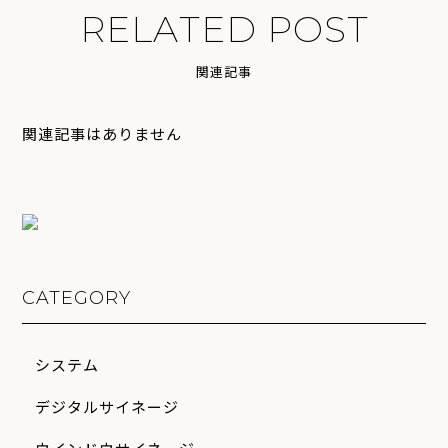
R
E
L
A
T
E
D
P
O
S
T
関
連
記
事
関連記事はありません
CATEGORY
システム
デジタルサイネージ