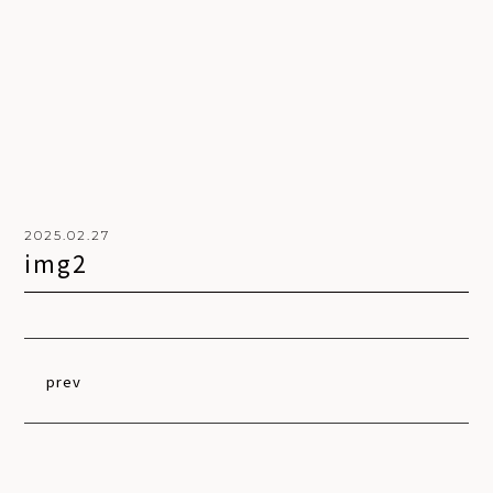
2025.02.27
i
m
g
2
prev