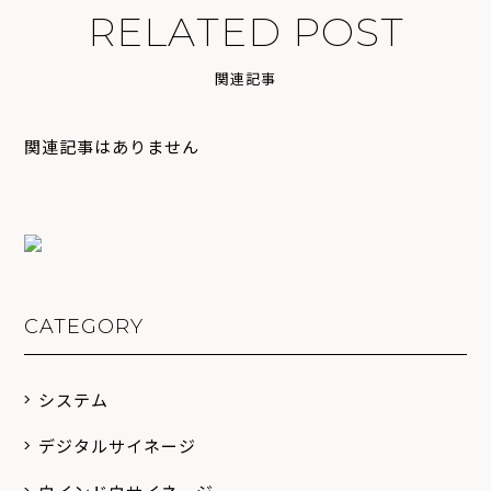
R
E
L
A
T
E
D
P
O
S
T
関
連
記
事
関連記事はありません
CATEGORY
システム
デジタルサイネージ