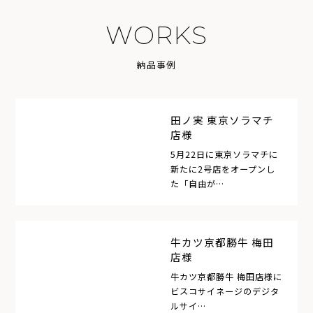
W
O
R
K
S
納
品
事
例
田ノ実 東京ソラマチ
店様
5月22日に東京ソラマチに
新たに2号店をオープンし
た「自由が…
牛カツ京都勝牛 梅田
店様
牛カツ京都勝牛 梅田店様に
ビスコサイネージのデジタ
ルサイ…