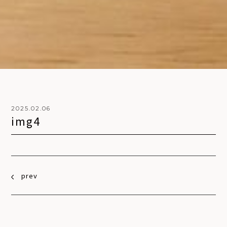
2025.02.06
i
m
g
4
prev