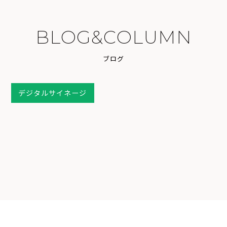
B
L
O
G
&
C
O
L
U
M
N
ブ
ロ
グ
デジタルサイネージ
2025.11.07