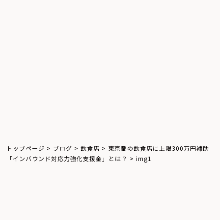
ウインドウサイネージ
屋外サイネージ
キオスクサイネージ
お知らせ
体験レポート
飲食店
トップページ
>
ブログ
>
飲食店
>
東京都の飲食店に上限300万円補助
「インバウンド対応力強化支援金」とは？
>
img1