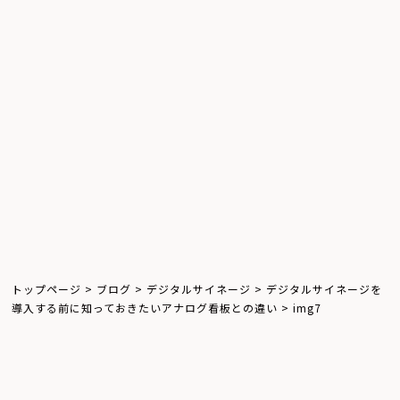
デジタルサイネージ
ウインドウサイネージ
屋外サイネージ
キオスクサイネージ
お知らせ
体験レポート
飲食店
トップページ
>
ブログ
>
デジタルサイネージ
>
デジタルサイネージを
導入する前に知っておきたいアナログ看板との違い
>
img7