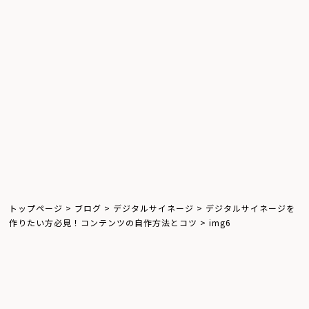
ウインドウサイネージ
屋外サイネージ
キオスクサイネージ
お知らせ
体験レポート
飲食店
トップページ
>
ブログ
>
デジタルサイネージ
>
デジタルサイネージを
作りたい方必見！コンテンツの自作方法とコツ
>
img6