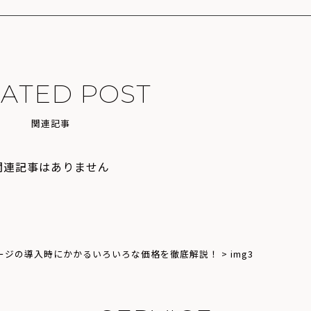
L
A
T
E
D
P
O
S
T
関
連
記
事
関連記事はありません
ージの導入時にかかるいろいろな価格を徹底解説！
>
img3