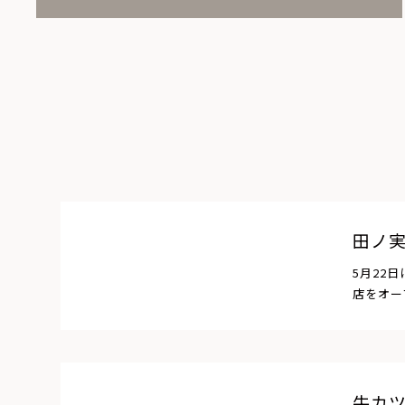
田ノ実
5月22
店をオー
牛カ