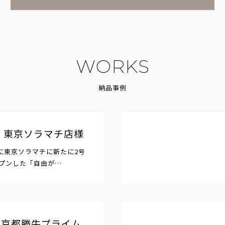
W
O
R
K
S
納
品
事
例
 東京ソラマチ店様
日に東京ソラマチに新たに2号
プンした「自由が…
ツ京都勝牛プライム