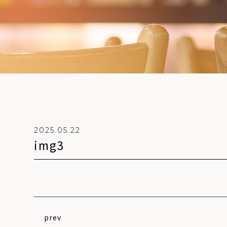
2025.05.22
i
m
g
3
prev