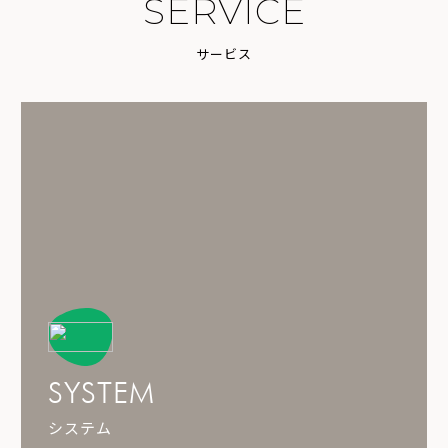
S
E
R
V
I
C
E
サ
ー
ビ
ス
SYSTEM
システム