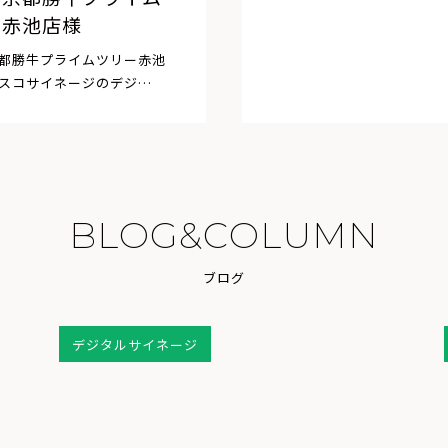
ー赤池店様
都勝牛プライムツリー赤池
スコサイネージのデジ…
B
L
O
G
&
C
O
L
U
M
N
ブ
ロ
グ
デジタルサイネージ