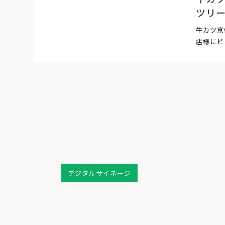
ツリ
牛カツ京
店様にビ
デジタルサイネージ