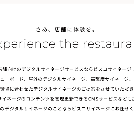
さ
あ
、
店
舗
に
体
験
を
。
x
p
e
r
i
e
n
c
e
t
h
e
r
e
s
t
a
u
r
a
店舗向けのデジタルサイネージサービスならビスコサイネージ
ニューボード、屋外のデジタルサイネージ、高輝度サイネージ、
の環境に合わせたデジタルサイネージのご提案をさせていただき
サイネージのコンテンツを管理更新できるCMSサービスなども
のデジタルサイネージのことならビスコサイネージにお任せく