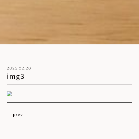
2025.02.20
i
m
g
3
prev