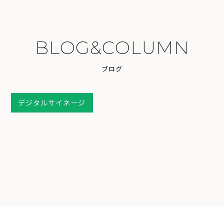
B
L
O
G
&
C
O
L
U
M
N
ブ
ロ
グ
デジタルサイネージ
2025.11.07