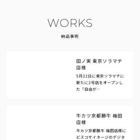
W
O
R
K
S
納
品
事
例
田ノ実 東京ソラマチ
店様
5月22日に東京ソラマチに
新たに2号店をオープンし
た「自由が…
牛カツ京都勝牛 梅田
店様
牛カツ京都勝牛 梅田店様に
ビスコサイネージのデジタ