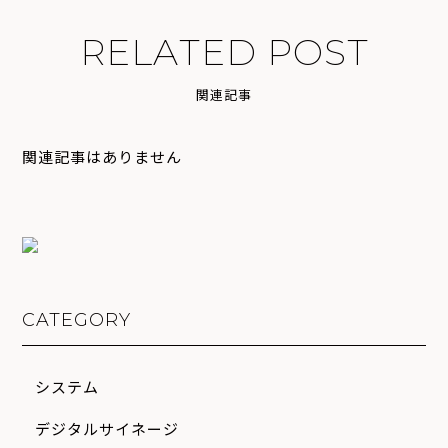
R
E
L
A
T
E
D
P
O
S
T
関
連
記
事
関連記事はありません
CATEGORY
システム
デジタルサイネージ