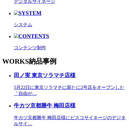
デジタルサイネージ
SYSTEM
システム
CONTENTS
コンテンツ制作
WORKS
納品事例
田ノ実 東京ソラマチ店様
5月22日に東京ソラマチに新たに2号店をオープンした
「自由が…
牛カツ京都勝牛 梅田店様
牛カツ京都勝牛 梅田店様にビスコサイネージのデジタ
ルサイ…