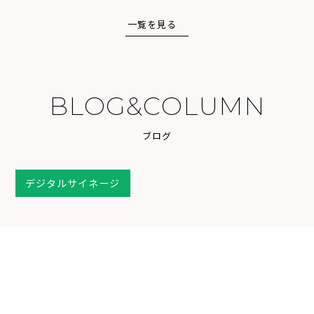
一覧を見る
B
L
O
G
&
C
O
L
U
M
N
ブ
ロ
グ
デジタルサイネージ