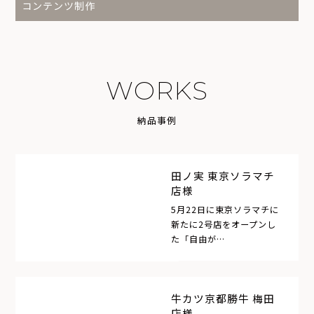
コンテンツ制作
W
O
R
K
S
納
品
事
例
田ノ実 東京ソラマチ
店様
5月22日に東京ソラマチに
新たに2号店をオープンし
た「自由が…
牛カツ京都勝牛 梅田
店様