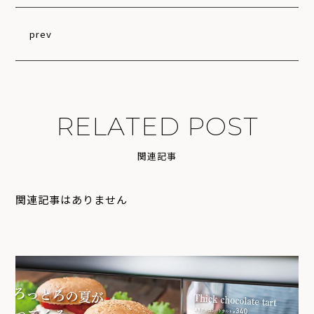
prev
R
E
L
A
T
E
D
P
O
S
T
関
連
記
事
関連記事はありません