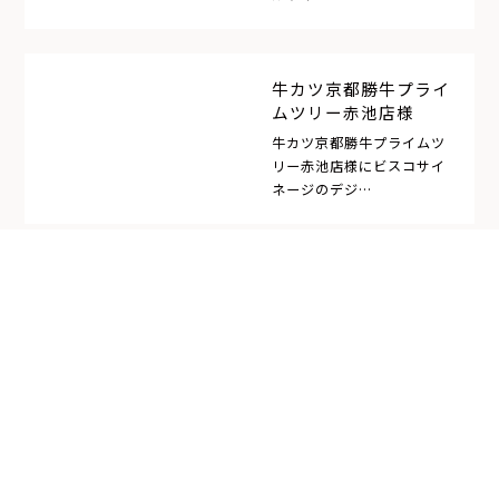
牛カツ京都勝牛プライ
ムツリー赤池店様
牛カツ京都勝牛プライムツ
リー赤池店様にビスコサイ
ネージのデジ…
パティスリーミュー様
2025年1月25日、愛知県春
日井市に移転リニューアル
オープ…
一覧を見る