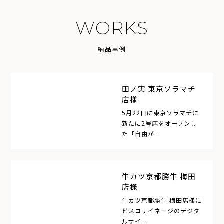
W
O
R
K
S
納
品
事
例
田ノ実 東京ソラマチ
店様
5月22日に東京ソラマチに
新たに2号店をオープンし
た「自由が…
牛カツ京都勝牛 梅田
店様
牛カツ京都勝牛 梅田店様に
ビスコサイネージのデジタ
ルサイ…