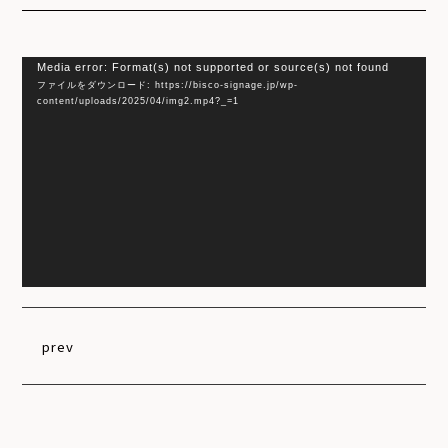
動
Media error: Format(s) not supported or source(s) not found
ファイルをダウンロード: https://bisco-signage.jp/wp-
画
content/uploads/2025/04/img2.mp4?_=1
プ
レ
ー
ヤ
ー
prev